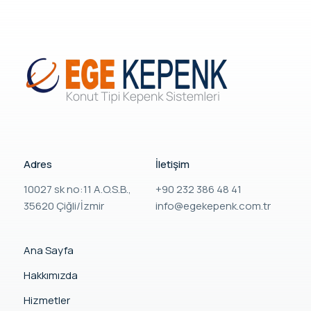
Adres
İletişim
10027 sk no:11 A.O.S.B.,
+90 232 386 48 41
35620 Çiğli/İzmir
info@egekepenk.com.tr
Ana Sayfa
Hakkımızda
Hizmetler