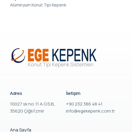
Alüminyum Konut Tipi Kepenk
Adres
İletişim
10027 sk no:11 A.O.S.B.,
+90 232 386 48 41
35620 Çiğli/İzmir
info@egekepenk.com.tr
Ana Sayfa