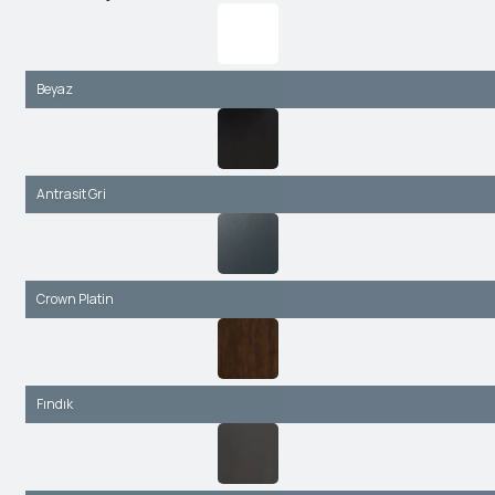
Beyaz
Antrasit Gri
Crown Platin
Fındık