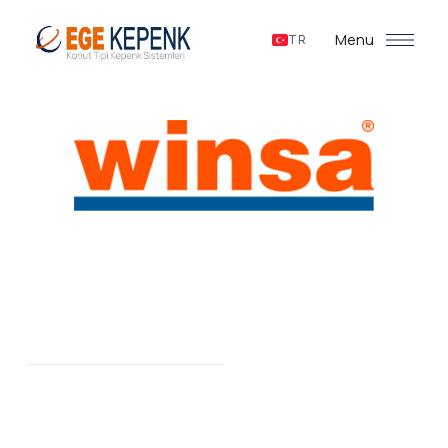
Menu
TR
Alüminyum Kepenk
Mevsim Kontrolü Sağlayan Şık Tasarım
Yalıtım
EGEKEPENK Alüminyum Kepenk Sistemleri; her türlü yapının
kapı ve pencerelerine kolayca uygulanır. Dısarıda hava
kosulları ne olursa olsun mevsimlerin kontrolünü sağlayan