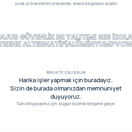
sıcak ısı transferini önleyerek, enerji kayıplarını azaltır.
NJUR
GÜVENLIK
ISI YALITIMI
SES İZOL
T
RENK ALTERNATIFI
ALÜMINYUM
PVC
W
BIRLIKTE ÇALIŞALIM
Harika işler yapmak için buradayız.
Sizin de burada olmanızdan memnuniyet
duyuyoruz.
Tüm ihtiyaçlarınız için, bugün bizimle iletişime geçin.