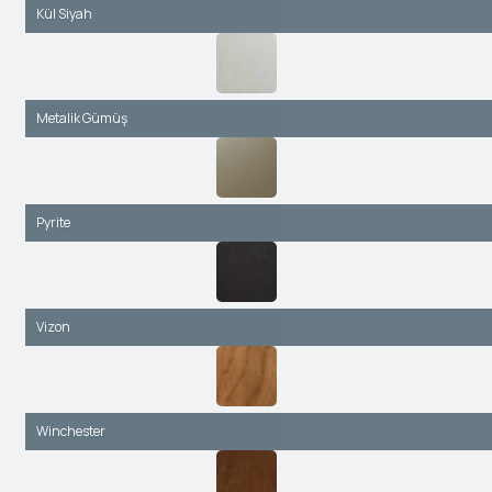
Kül Siyah
Metalik Gümüş
Pyrite
Vizon
Winchester