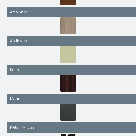
Altın Meşe
Antik Meşe
Krem
Maun
Metalik Antrasit