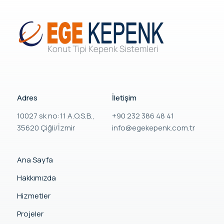
Adres
İletişim
10027 sk no:11 A.O.S.B.,
+90 232 386 48 41
35620 Çiğli/İzmir
info@egekepenk.com.tr
Ana Sayfa
Hakkımızda
Hizmetler
Projeler